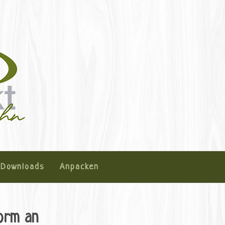
fehn
amperfehn
Downloads
Anpacken
orm an