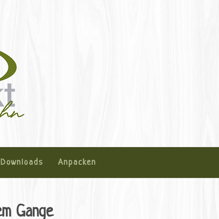
fehn
amperfehn
Downloads
Anpacken
lem Gange